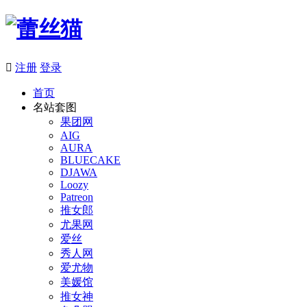

注册
登录
首页
名站套图
果团网
AIG
AURA
BLUECAKE
DJAWA
Loozy
Patreon
推女郎
尤果网
爱丝
秀人网
爱尤物
美媛馆
推女神