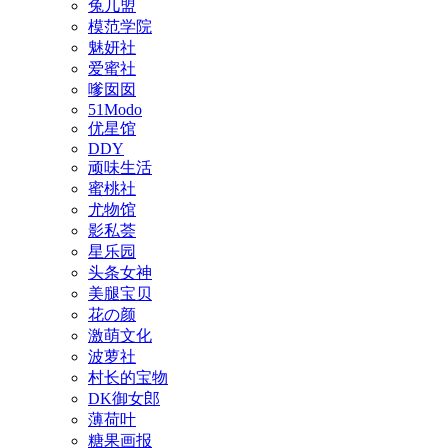
兔几盟
模范学院
魅妍社
爱蜜社
嗲囡囡
51Modo
优星馆
DDY
顽味生活
蜜桃社
尤物馆
影私荟
星乐园
头条女神
美腿宝贝
花の颜
激萌文化
波萝社
村长的宝物
DK御女郎
薄荷叶
糖果画报