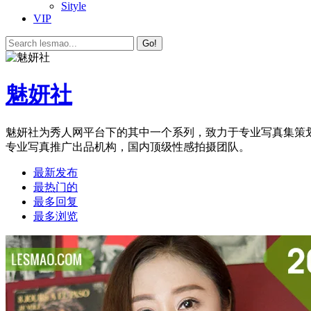
Sityle
VIP
Go!
魅妍社
魅妍社为秀人网平台下的其中一个系列，致力于专业写真集策
专业写真推广出品机构，国内顶级性感拍摄团队。
最新发布
最热门的
最多回复
最多浏览