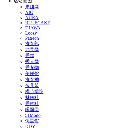
名站套图
果团网
AIG
AURA
BLUECAKE
DJAWA
Loozy
Patreon
推女郎
尤果网
爱丝
秀人网
爱尤物
美媛馆
推女神
兔几盟
模范学院
魅妍社
爱蜜社
嗲囡囡
51Modo
优星馆
DDY