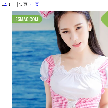
1
2
3
/ 3 页
下一页