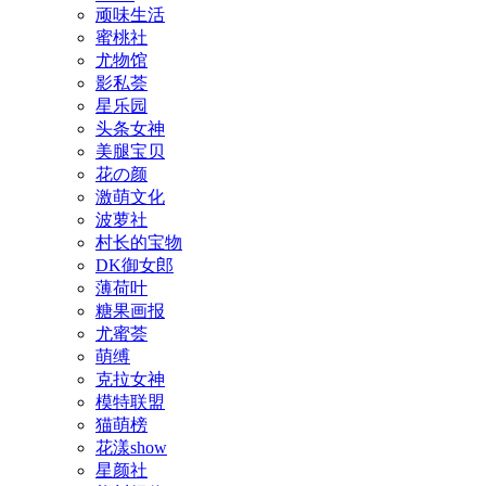
顽味生活
蜜桃社
尤物馆
影私荟
星乐园
头条女神
美腿宝贝
花の颜
激萌文化
波萝社
村长的宝物
DK御女郎
薄荷叶
糖果画报
尤蜜荟
萌缚
克拉女神
模特联盟
猫萌榜
花漾show
星颜社