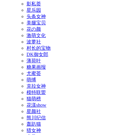
影私荟
星乐园
头条女神
美腿宝贝
花の颜
激萌文化
波萝社
村长的宝物
DK御女郎
薄荷叶
糖果画报
尤蜜荟
萌缚
克拉女神
模特联盟
猫萌榜
花漾show
星颜社
熊川纪信
轰趴猫
猎女神