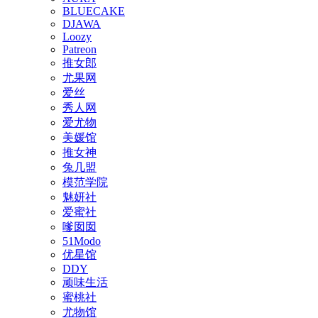
BLUECAKE
DJAWA
Loozy
Patreon
推女郎
尤果网
爱丝
秀人网
爱尤物
美媛馆
推女神
兔几盟
模范学院
魅妍社
爱蜜社
嗲囡囡
51Modo
优星馆
DDY
顽味生活
蜜桃社
尤物馆