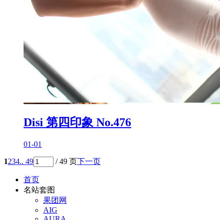
Disi 第四印象 No.476
01-01
1
2
3
4
.. 49
/ 49 页
下一页
首页
名站套图
果团网
AIG
AURA