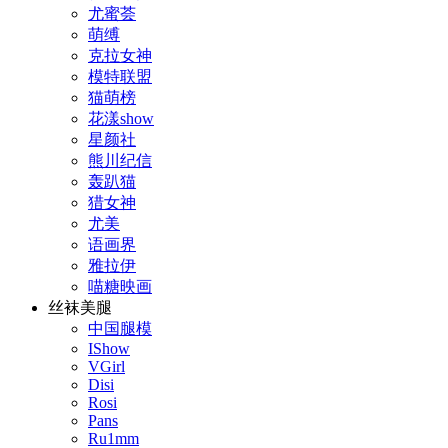
尤蜜荟
萌缚
克拉女神
模特联盟
猫萌榜
花漾show
星颜社
熊川纪信
轰趴猫
猎女神
尤美
语画界
雅拉伊
喵糖映画
丝袜美腿
中国腿模
IShow
VGirl
Disi
Rosi
Pans
Ru1mm