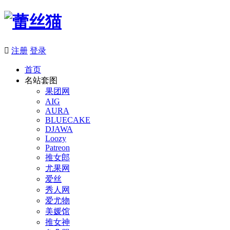

注册
登录
首页
名站套图
果团网
AIG
AURA
BLUECAKE
DJAWA
Loozy
Patreon
推女郎
尤果网
爱丝
秀人网
爱尤物
美媛馆
推女神