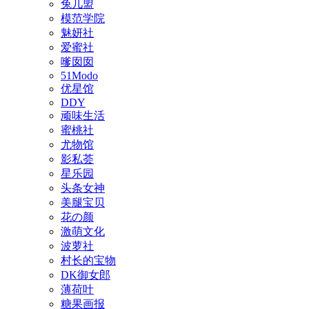
兔几盟
模范学院
魅妍社
爱蜜社
嗲囡囡
51Modo
优星馆
DDY
顽味生活
蜜桃社
尤物馆
影私荟
星乐园
头条女神
美腿宝贝
花の颜
激萌文化
波萝社
村长的宝物
DK御女郎
薄荷叶
糖果画报