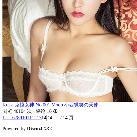
KeLa 克拉女神 No.001 Modo 小西微笑の天使
浏览 40104 次 · 评论 16 条
1 ...
6
7
8
9
10
11
12
13
14
/ 14 页
Powered by
Discuz!
X3.4