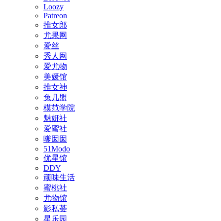
Loozy
Patreon
推女郎
尤果网
爱丝
秀人网
爱尤物
美媛馆
推女神
兔几盟
模范学院
魅妍社
爱蜜社
嗲囡囡
51Modo
优星馆
DDY
顽味生活
蜜桃社
尤物馆
影私荟
星乐园