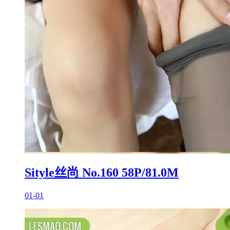
Sityle丝尚 No.160 58P/81.0M
01-01