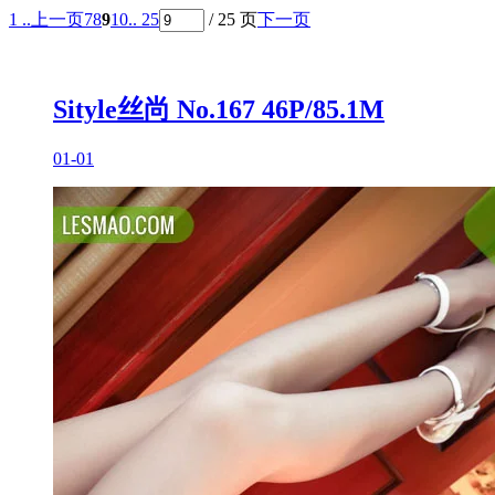
1 ..
上一页
7
8
9
10
.. 25
/ 25 页
下一页
Sityle丝尚 No.167 46P/85.1M
01-01