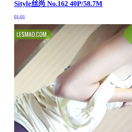
Sityle丝尚 No.162 40P/58.7M
01-01