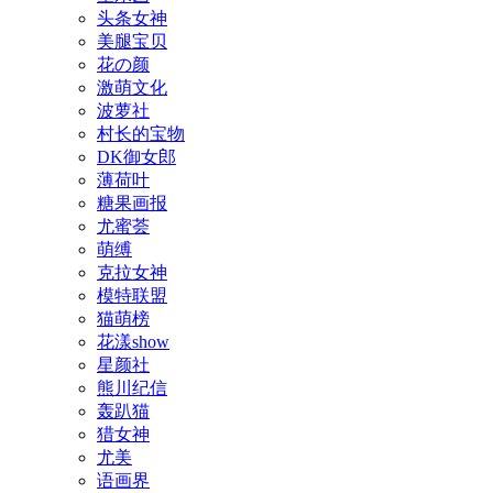
头条女神
美腿宝贝
花の颜
激萌文化
波萝社
村长的宝物
DK御女郎
薄荷叶
糖果画报
尤蜜荟
萌缚
克拉女神
模特联盟
猫萌榜
花漾show
星颜社
熊川纪信
轰趴猫
猎女神
尤美
语画界