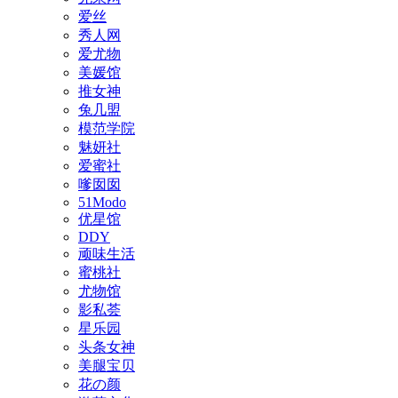
爱丝
秀人网
爱尤物
美媛馆
推女神
兔几盟
模范学院
魅妍社
爱蜜社
嗲囡囡
51Modo
优星馆
DDY
顽味生活
蜜桃社
尤物馆
影私荟
星乐园
头条女神
美腿宝贝
花の颜