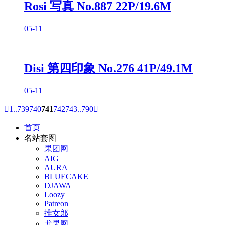
Rosi 写真 No.887 22P/19.6M
05-11
Disi 第四印象 No.276 41P/49.1M
05-11

1..
739
740
741
742
743
..790

首页
名站套图
果团网
AIG
AURA
BLUECAKE
DJAWA
Loozy
Patreon
推女郎
尤果网