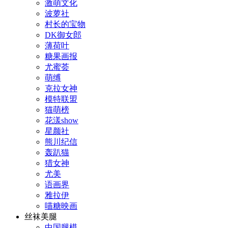
激萌文化
波萝社
村长的宝物
DK御女郎
薄荷叶
糖果画报
尤蜜荟
萌缚
克拉女神
模特联盟
猫萌榜
花漾show
星颜社
熊川纪信
轰趴猫
猎女神
尤美
语画界
雅拉伊
喵糖映画
丝袜美腿
中国腿模