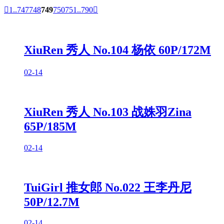

1..
747
748
749
750
751
..790

XiuRen 秀人 No.104 杨依 60P/172M
02-14
XiuRen 秀人 No.103 战姝羽Zina
65P/185M
02-14
TuiGirl 推女郎 No.022 王李丹尼
50P/12.7M
02-14