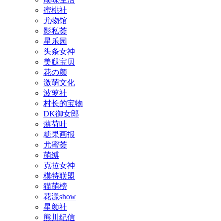
蜜桃社
尤物馆
影私荟
星乐园
头条女神
美腿宝贝
花の颜
激萌文化
波萝社
村长的宝物
DK御女郎
薄荷叶
糖果画报
尤蜜荟
萌缚
克拉女神
模特联盟
猫萌榜
花漾show
星颜社
熊川纪信