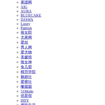
果团网
AIG
AURA
BLUECAKE
DJAWA
Loozy
Patreon
推女郎
尤果网
爱丝
秀人网
爱尤物
美媛馆
推女神
兔几盟
模范学院
魅妍社
爱蜜社
嗲囡囡
51Modo
优星馆
DDY
顽味生活