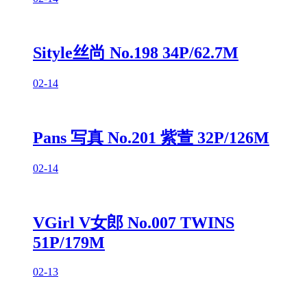
Sityle丝尚 No.198 34P/62.7M
02-14
Pans 写真 No.201 紫萱 32P/126M
02-14
VGirl V女郎 No.007 TWINS
51P/179M
02-13