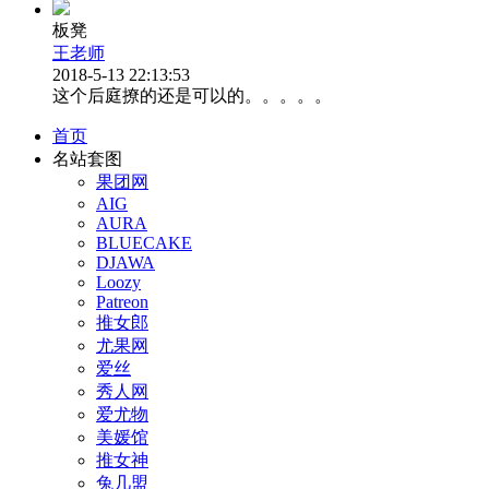
板凳
王老师
2018-5-13 22:13:53
这个后庭撩的还是可以的。。。。。
首页
名站套图
果团网
AIG
AURA
BLUECAKE
DJAWA
Loozy
Patreon
推女郎
尤果网
爱丝
秀人网
爱尤物
美媛馆
推女神
兔几盟