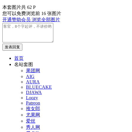
本套图片共 62 P
您可以免费浏览前 16 张图片
开通赞助会员 浏览全部图片
发表回复
首页
名站套图
果团网
AIG
AURA
BLUECAKE
DJAWA
Loozy
Patreon
推女郎
尤果网
爱丝
秀人网