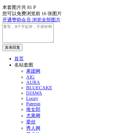
本套图片共 81 P
您可以免费浏览前 16 张图片
开通赞助会员 浏览全部图片
发表回复
首页
名站套图
果团网
AIG
AURA
BLUECAKE
DJAWA
Loozy
Patreon
推女郎
尤果网
爱丝
秀人网