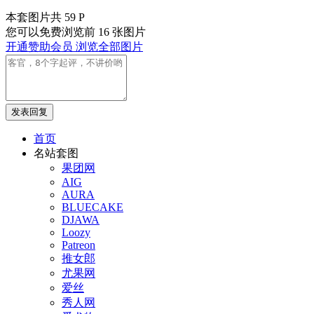
本套图片共 59 P
您可以免费浏览前 16 张图片
开通赞助会员 浏览全部图片
发表回复
首页
名站套图
果团网
AIG
AURA
BLUECAKE
DJAWA
Loozy
Patreon
推女郎
尤果网
爱丝
秀人网