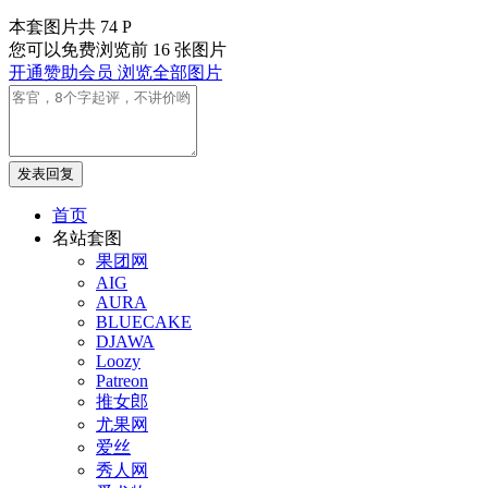
本套图片共 74 P
您可以免费浏览前 16 张图片
开通赞助会员 浏览全部图片
发表回复
首页
名站套图
果团网
AIG
AURA
BLUECAKE
DJAWA
Loozy
Patreon
推女郎
尤果网
爱丝
秀人网