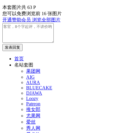
本套图片共 63 P
您可以免费浏览前 16 张图片
开通赞助会员 浏览全部图片
发表回复
首页
名站套图
果团网
AIG
AURA
BLUECAKE
DJAWA
Loozy
Patreon
推女郎
尤果网
爱丝
秀人网