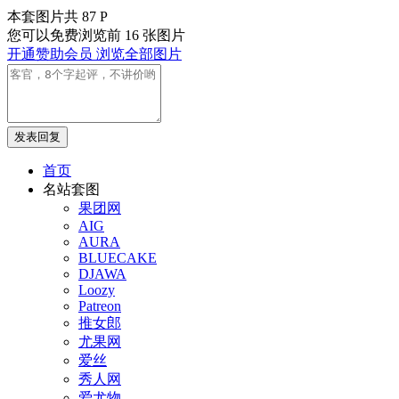
本套图片共 87 P
您可以免费浏览前 16 张图片
开通赞助会员 浏览全部图片
发表回复
首页
名站套图
果团网
AIG
AURA
BLUECAKE
DJAWA
Loozy
Patreon
推女郎
尤果网
爱丝
秀人网
爱尤物