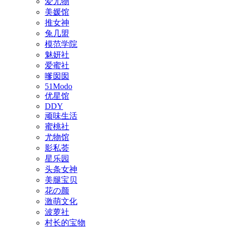
爱尤物
美媛馆
推女神
兔几盟
模范学院
魅妍社
爱蜜社
嗲囡囡
51Modo
优星馆
DDY
顽味生活
蜜桃社
尤物馆
影私荟
星乐园
头条女神
美腿宝贝
花の颜
激萌文化
波萝社
村长的宝物