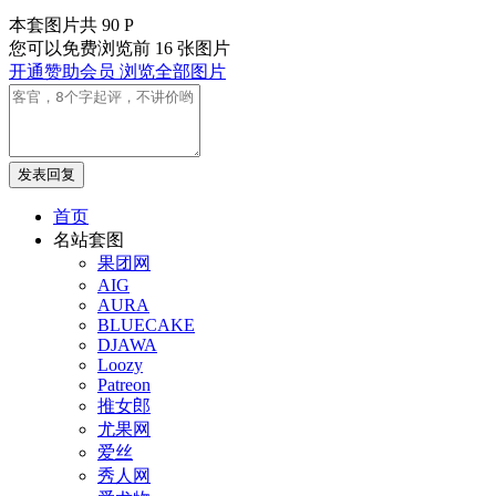
本套图片共 90 P
您可以免费浏览前 16 张图片
开通赞助会员 浏览全部图片
发表回复
首页
名站套图
果团网
AIG
AURA
BLUECAKE
DJAWA
Loozy
Patreon
推女郎
尤果网
爱丝
秀人网