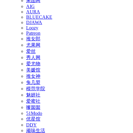
果团网
AIG
AURA
BLUECAKE
DJAWA
Loozy
Patreon
推女郎
尤果网
爱丝
秀人网
爱尤物
美媛馆
推女神
兔几盟
模范学院
魅妍社
爱蜜社
嗲囡囡
51Modo
优星馆
DDY
顽味生活