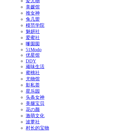
爱尤物
美媛馆
推女神
兔几盟
模范学院
魅妍社
爱蜜社
嗲囡囡
51Modo
优星馆
DDY
顽味生活
蜜桃社
尤物馆
影私荟
星乐园
头条女神
美腿宝贝
花の颜
激萌文化
波萝社
村长的宝物