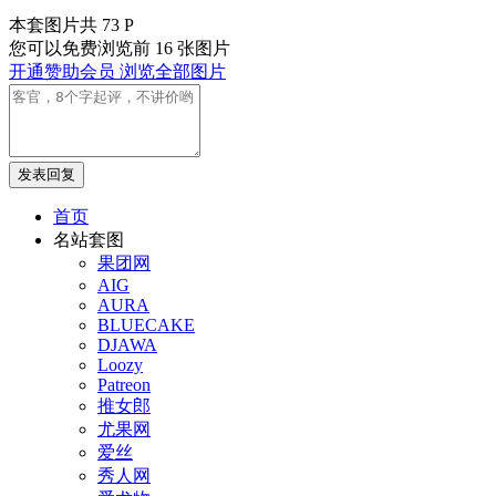
本套图片共 73 P
您可以免费浏览前 16 张图片
开通赞助会员 浏览全部图片
发表回复
首页
名站套图
果团网
AIG
AURA
BLUECAKE
DJAWA
Loozy
Patreon
推女郎
尤果网
爱丝
秀人网