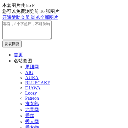
本套图片共 85 P
您可以免费浏览前 16 张图片
开通赞助会员 浏览全部图片
发表回复
首页
名站套图
果团网
AIG
AURA
BLUECAKE
DJAWA
Loozy
Patreon
推女郎
尤果网
爱丝
秀人网
爱尤物