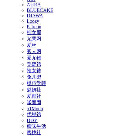
AURA
BLUECAKE
DJAWA
Loozy
Patreon
推女郎
尤果网
爱丝
秀人网
爱尤物
美媛馆
推女神
兔几盟
模范学院
魅妍社
爱蜜社
嗲囡囡
51Modo
优星馆
DDY
顽味生活
蜜桃社