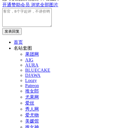
开通赞助会员 浏览全部图片
发表回复
首页
名站套图
果团网
AIG
AURA
BLUECAKE
DJAWA
Loozy
Patreon
推女郎
尤果网
爱丝
秀人网
爱尤物
美媛馆
推女神