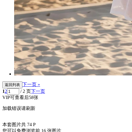
下一页 »
返回列表
1
2
/ 2 页
下一页
VIP可查看后58张
加载错误请刷新
本套图片共 74 P
您可以免费浏览前 16 张图片