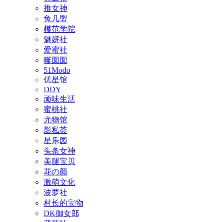
推女神
兔几盟
模范学院
魅妍社
爱蜜社
嗲囡囡
51Modo
优星馆
DDY
顽味生活
蜜桃社
尤物馆
影私荟
星乐园
头条女神
美腿宝贝
花の颜
激萌文化
波萝社
村长的宝物
DK御女郎