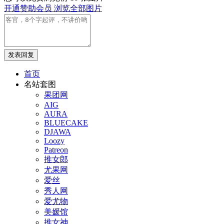
开通赞助会员 浏览全部图片
发表回复
首页
名站套图
果团网
AIG
AURA
BLUECAKE
DJAWA
Loozy
Patreon
推女郎
尤果网
爱丝
秀人网
爱尤物
美媛馆
推女神