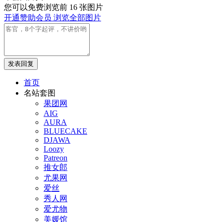
您可以免费浏览前 16 张图片
开通赞助会员 浏览全部图片
发表回复
首页
名站套图
果团网
AIG
AURA
BLUECAKE
DJAWA
Loozy
Patreon
推女郎
尤果网
爱丝
秀人网
爱尤物
美媛馆