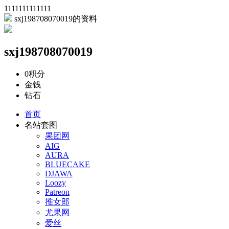
1111111111111
sxj198708070019的资料
sxj198708070019
0
积分
金钱
钻石
首页
名站套图
果团网
AIG
AURA
BLUECAKE
DJAWA
Loozy
Patreon
推女郎
尤果网
爱丝