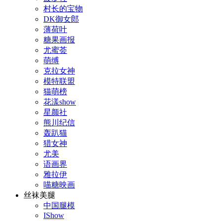
村长的宝物
DK御女郎
薄荷叶
糖果画报
尤蜜荟
萌缚
克拉女神
模特联盟
猫萌榜
花漾show
星颜社
熊川纪信
轰趴猫
猎女神
尤美
语画界
雅拉伊
喵糖映画
丝袜美腿
中国腿模
IShow