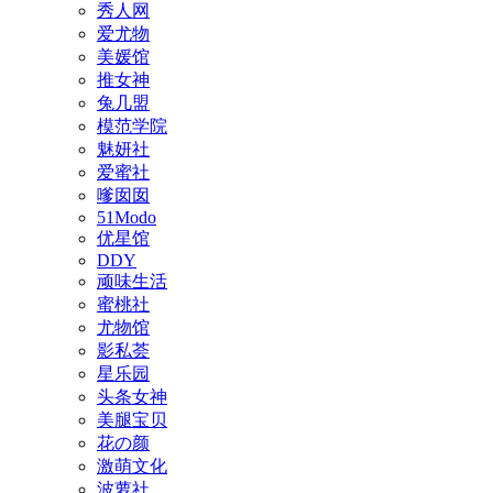
秀人网
爱尤物
美媛馆
推女神
兔几盟
模范学院
魅妍社
爱蜜社
嗲囡囡
51Modo
优星馆
DDY
顽味生活
蜜桃社
尤物馆
影私荟
星乐园
头条女神
美腿宝贝
花の颜
激萌文化
波萝社