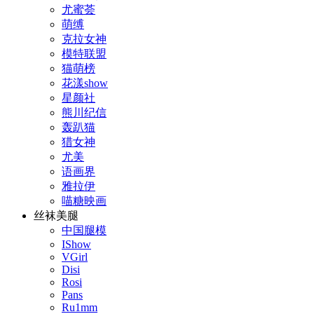
尤蜜荟
萌缚
克拉女神
模特联盟
猫萌榜
花漾show
星颜社
熊川纪信
轰趴猫
猎女神
尤美
语画界
雅拉伊
喵糖映画
丝袜美腿
中国腿模
IShow
VGirl
Disi
Rosi
Pans
Ru1mm