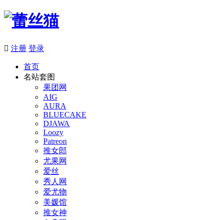

注册
登录
首页
名站套图
果团网
AIG
AURA
BLUECAKE
DJAWA
Loozy
Patreon
推女郎
尤果网
爱丝
秀人网
爱尤物
美媛馆
推女神