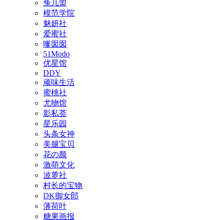
兔几盟
模范学院
魅妍社
爱蜜社
嗲囡囡
51Modo
优星馆
DDY
顽味生活
蜜桃社
尤物馆
影私荟
星乐园
头条女神
美腿宝贝
花の颜
激萌文化
波萝社
村长的宝物
DK御女郎
薄荷叶
糖果画报