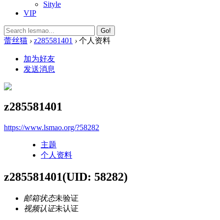
Sityle
VIP
Go!
蕾丝猫
›
z285581401
›
个人资料
加为好友
发送消息
z285581401
https://www.lsmao.org/?58282
主题
个人资料
z285581401
(UID: 58282)
邮箱状态
未验证
视频认证
未认证