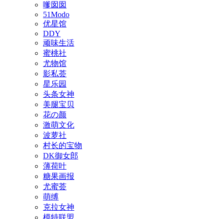
嗲囡囡
51Modo
优星馆
DDY
顽味生活
蜜桃社
尤物馆
影私荟
星乐园
头条女神
美腿宝贝
花の颜
激萌文化
波萝社
村长的宝物
DK御女郎
薄荷叶
糖果画报
尤蜜荟
萌缚
克拉女神
模特联盟