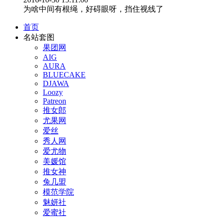
为啥中间有根绳，好碍眼呀，挡住视线了
首页
名站套图
果团网
AIG
AURA
BLUECAKE
DJAWA
Loozy
Patreon
推女郎
尤果网
爱丝
秀人网
爱尤物
美媛馆
推女神
兔几盟
模范学院
魅妍社
爱蜜社