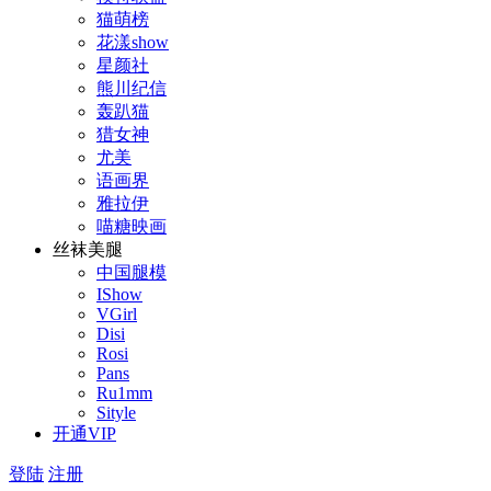
猫萌榜
花漾show
星颜社
熊川纪信
轰趴猫
猎女神
尤美
语画界
雅拉伊
喵糖映画
丝袜美腿
中国腿模
IShow
VGirl
Disi
Rosi
Pans
Ru1mm
Sityle
开通VIP
登陆
注册