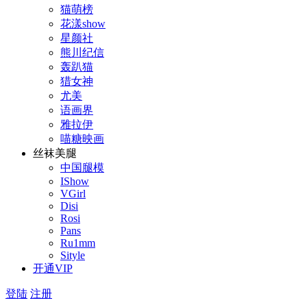
猫萌榜
花漾show
星颜社
熊川纪信
轰趴猫
猎女神
尤美
语画界
雅拉伊
喵糖映画
丝袜美腿
中国腿模
IShow
VGirl
Disi
Rosi
Pans
Ru1mm
Sityle
开通VIP
登陆
注册