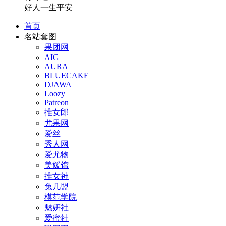
好人一生平安
首页
名站套图
果团网
AIG
AURA
BLUECAKE
DJAWA
Loozy
Patreon
推女郎
尤果网
爱丝
秀人网
爱尤物
美媛馆
推女神
兔几盟
模范学院
魅妍社
爱蜜社