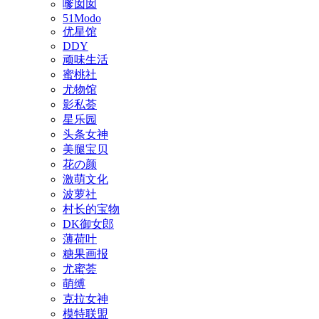
嗲囡囡
51Modo
优星馆
DDY
顽味生活
蜜桃社
尤物馆
影私荟
星乐园
头条女神
美腿宝贝
花の颜
激萌文化
波萝社
村长的宝物
DK御女郎
薄荷叶
糖果画报
尤蜜荟
萌缚
克拉女神
模特联盟